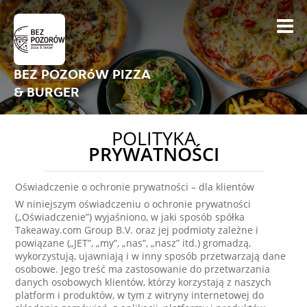
BEZ POZORóW PIZZA
& BURGER
POLITYKA
PRYWATNOŚCI
Oświadczenie o ochronie prywatności – dla klientów
W niniejszym oświadczeniu o ochronie prywatności
(„Oświadczenie”) wyjaśniono, w jaki sposób spółka
Takeaway.com Group B.V. oraz jej podmioty zależne i
powiązane („JET”, „my”, „nas”, „nasz” itd.) gromadzą,
wykorzystują, ujawniają i w inny sposób przetwarzają dane
osobowe. Jego treść ma zastosowanie do przetwarzania
danych osobowych klientów, którzy korzystają z naszych
platform i produktów, w tym z witryny internetowej do