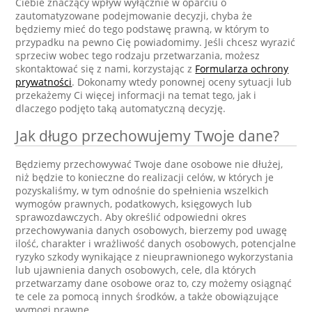
Ciebie znaczący wpływ wyłącznie w oparciu o
zautomatyzowane podejmowanie decyzji, chyba że
będziemy mieć do tego podstawę prawną, w którym to
przypadku na pewno Cię powiadomimy. Jeśli chcesz wyrazić
sprzeciw wobec tego rodzaju przetwarzania, możesz
skontaktować się z nami, korzystając z
Formularza ochrony
prywatności
. Dokonamy wtedy ponownej oceny sytuacji lub
przekażemy Ci więcej informacji na temat tego, jak i
dlaczego podjęto taką automatyczną decyzję.
Jak długo przechowujemy Twoje dane?
Będziemy przechowywać Twoje dane osobowe nie dłużej,
niż będzie to konieczne do realizacji celów, w których je
pozyskaliśmy, w tym odnośnie do spełnienia wszelkich
wymogów prawnych, podatkowych, księgowych lub
sprawozdawczych. Aby określić odpowiedni okres
przechowywania danych osobowych, bierzemy pod uwagę
ilość, charakter i wrażliwość danych osobowych, potencjalne
ryzyko szkody wynikające z nieuprawnionego wykorzystania
lub ujawnienia danych osobowych, cele, dla których
przetwarzamy dane osobowe oraz to, czy możemy osiągnąć
te cele za pomocą innych środków, a także obowiązujące
wymogi prawne.