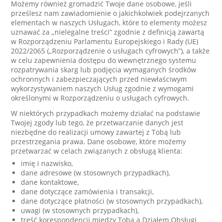
Możemy również gromadzić Twoje dane osobowe, jeśli
prześlesz nam zawiadomienie o jakichkolwiek podejrzanych
elementach w naszych Usługach, które to elementy możesz
uznawać za „nielegalne treści” zgodnie z definicją zawartą
w Rozporządzeniu Parlamentu Europejskiego i Rady (UE)
2022/2065 („Rozporządzenie o usługach cyfrowych”), a także
w celu zapewnienia dostępu do wewnętrznego systemu
rozpatrywania skarg lub podjęcia wymaganych środków
ochronnych i zabezpieczających przed niewłaściwym
wykorzystywaniem naszych Usług zgodnie z wymogami
określonymi w Rozporządzeniu o usługach cyfrowych.
W niektórych przypadkach możemy działać na podstawie
Twojej zgody lub tego, że przetwarzanie danych jest
niezbędne do realizacji umowy zawartej z Tobą lub
przestrzegania prawa. Dane osobowe, które możemy
przetwarzać w celach związanych z obsługą klienta:
imię i nazwisko,
dane adresowe (w stosownych przypadkach),
dane kontaktowe,
dane dotyczące zamówienia i transakcji,
dane dotyczące płatności (w stosownych przypadkach),
uwagi (w stosownych przypadkach),
treść korespondencji między Tobą a Działem Obsługi