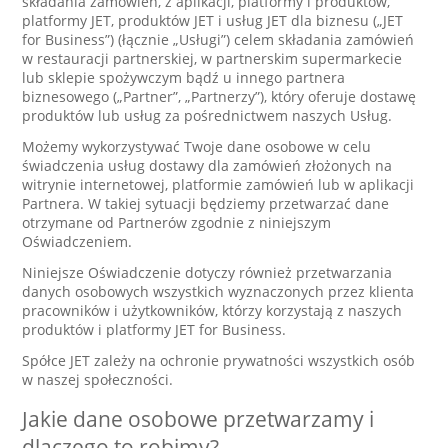
składania zamówień, z aplikacji, platformy i produktów,
platformy JET, produktów JET i usług JET dla biznesu („JET
for Business”) (łącznie „Usługi”) celem składania zamówień
w restauracji partnerskiej, w partnerskim supermarkecie
lub sklepie spożywczym bądź u innego partnera
biznesowego („Partner”, „Partnerzy”), który oferuje dostawę
produktów lub usług za pośrednictwem naszych Usług.
Możemy wykorzystywać Twoje dane osobowe w celu
świadczenia usług dostawy dla zamówień złożonych na
witrynie internetowej, platformie zamówień lub w aplikacji
Partnera. W takiej sytuacji będziemy przetwarzać dane
otrzymane od Partnerów zgodnie z niniejszym
Oświadczeniem.
Niniejsze Oświadczenie dotyczy również przetwarzania
danych osobowych wszystkich wyznaczonych przez klienta
pracowników i użytkowników, którzy korzystają z naszych
produktów i platformy JET for Business.
Spółce JET zależy na ochronie prywatności wszystkich osób
w naszej społeczności.
Jakie dane osobowe przetwarzamy i
dlaczego to robimy?