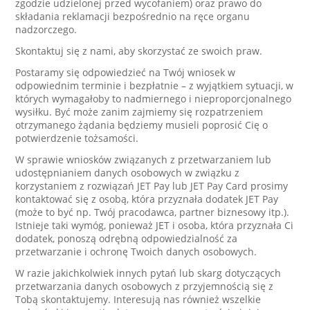
zgodzie udzielonej przed wycofaniem) oraz prawo do
składania reklamacji bezpośrednio na ręce organu
nadzorczego.
Skontaktuj się z nami, aby skorzystać ze swoich praw.
Postaramy się odpowiedzieć na Twój wniosek w
odpowiednim terminie i bezpłatnie – z wyjątkiem sytuacji, w
których wymagałoby to nadmiernego i nieproporcjonalnego
wysiłku. Być może zanim zajmiemy się rozpatrzeniem
otrzymanego żądania będziemy musieli poprosić Cię o
potwierdzenie tożsamości.
W sprawie wniosków związanych z przetwarzaniem lub
udostępnianiem danych osobowych w związku z
korzystaniem z rozwiązań JET Pay lub JET Pay Card prosimy
kontaktować się z osobą, która przyznała dodatek JET Pay
(może to być np. Twój pracodawca, partner biznesowy itp.).
Istnieje taki wymóg, ponieważ JET i osoba, która przyznała Ci
dodatek, ponoszą odrębną odpowiedzialność za
przetwarzanie i ochronę Twoich danych osobowych.
W razie jakichkolwiek innych pytań lub skarg dotyczących
przetwarzania danych osobowych z przyjemnością się z
Tobą skontaktujemy. Interesują nas również wszelkie