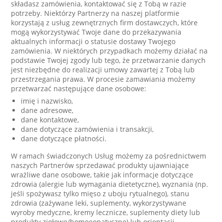
składasz zamówienia, kontaktować się z Tobą w razie
potrzeby. Niektórzy Partnerzy na naszej platformie
korzystają z usług zewnętrznych firm dostawczych, które
mogą wykorzystywać Twoje dane do przekazywania
aktualnych informacji o statusie dostawy Twojego
zamówienia. W niektórych przypadkach możemy działać na
podstawie Twojej zgody lub tego, że przetwarzanie danych
jest niezbędne do realizacji umowy zawartej z Tobą lub
przestrzegania prawa. W procesie zamawiania możemy
przetwarzać następujące dane osobowe:
imię i nazwisko,
dane adresowe,
dane kontaktowe,
dane dotyczące zamówienia i transakcji,
dane dotyczące płatności.
W ramach świadczonych Usług możemy za pośrednictwem
naszych Partnerów sprzedawać produkty ujawniające
wrażliwe dane osobowe, takie jak informacje dotyczące
zdrowia (alergie lub wymagania dietetyczne), wyznania (np.
jeśli spożywasz tylko mięso z uboju rytualnego), stanu
zdrowia (zażywane leki, suplementy, wykorzystywane
wyroby medyczne, kremy lecznicze, suplementy diety lub
produkty ziołowe/homoeopatyczne) lub orientacji