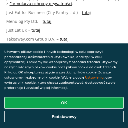
z
Formularza ochrony prywatności
.
Just Eat for Business (City Pantry Ltd.) –
tutaj
Menulog Pty Ltd. –
tutaj
Just Eat UK –
tutaj
Takeaway.com Group B.V. –
tutaj
Just Eat Takeaway.com Data Protection Officer –
Używamy plików cookie i innych technologii w celu poprawy i
Takeaway.com Group B.V.
personalizacji doświadczenia użytkownika, analityki w celu
optymalizacji i reklamy we współpracy z osobami trzecimi. Używamy
Piet Heinkade 61
naszych własnych plików cookie oraz plików cookie od osób trzecich.
1019 GM Amsterdam
Klikając OK akceptujesz użycie wszystkich plików cookie. Zawsze
Netherlands
ustawiamy niezbędne pliki cookie. Wybierz opcję
Ustawienia
, aby
wybrać pliki cookie, które chcesz zaakceptować, dostosować swoje
Aktualizacje niniejszego Oświadczenia o
preferencje i uzyskać więcej informacji.
ochronie prywatności
OK
Możemy okresowo aktualizować niniejsze Oświadczenie w
odpowiedzi na zmiany prawne, techniczne lub biznesowe.
W przypadku aktualizacji Oświadczenia o ochronie
Podstawowy
prywatności podejmiemy odpowiednie kroki, aby przekazać
Ci odpowiednie informacje, stosownie do znaczenia